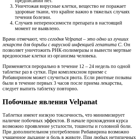
предписаний нет.
Уничтожая вирусные клетки, вещество не поражает
здоровые ткани, что крайне важно в тяжелых случаях
течения болезни.
Случаев непереносимости препарата в настоящий
момент не выявлено.
Врачи отмечают, что
сегодня Velpanat – это одно из лучших
лекарств для борьбы с вирусной инфекцией гепатита С
. Он
позволяет уничтожить РНК-полимеразы и вывести мертвые
вредоносные клетки из организма человека.
Применяется перорально в течение 12 – 24 недель по одной
таблетке раз в сутки. При комплексном приеме с
Рибавирином может случиться рвота. Если рвотные позывы
были в течение первых 3 часов после приема лекарства,
следует выпить таблетку повторно.
Побочные явления Velpanat
Таблетки имеют низкую токсичность, что минимизирует
наличие побочных эффектов. В начале прохождения курса
возможно проявление усталости, тошноты и головной боли.
При дополнительном употреблении Рибавирина возможно
учащенное дыхание и боль в животе. При любых нетипичных