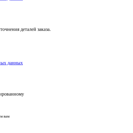
точнения деталей заказа.
ных данных
цированному
м вам