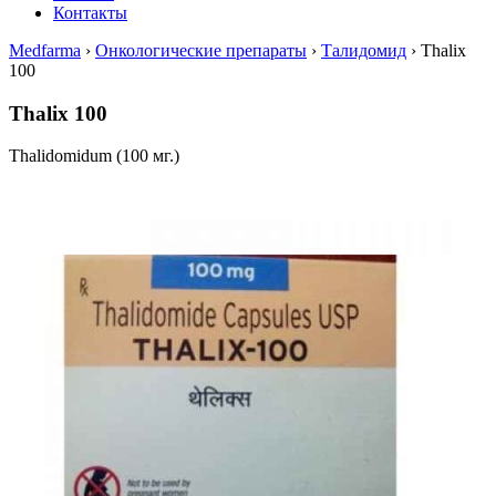
Контакты
Medfarma
›
Онкологические препараты
›
Талидомид
›
Thalix
100
Thalix 100
Thalidomidum (100 мг.)