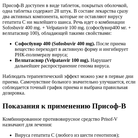
Присоф-В доступен в виде таблеток, покрытых оболочкой,
одна таблетка содержит 28 штук. В составе лекарства сразу
два активных компонента, которые не оставляют вирусу
гепатита С ни малейшего шанса. Речь идет о комбинации
Sofosbuvir 400 mg. + Velpatasvir 100 mg. (софосбувир400 мг. +
велпатасвир 100), обладающей такими свойствами:
Софосбувир 400 (Sofosbuvir 400 mg).
После приема
вещество переходит в активную форму и ингибирует
РНК-полимеразу вируса;
Велпатасвир (Velpatasvir 100 mg).
Нарушает
дальнейшее распространение генома вируса.
Наблюдать терапевтический эффект можно уже в первые дни
приема. Самочувствие больного значительно улучшается, если
соблюдается точный график приема и выбрана правильная
дозировка.
Показания к применению Присоф-В
Комбинированное противовирусное средство Prisof-V
назначают для лечения:
Вируса гепатита С (любого из шести генотипов);