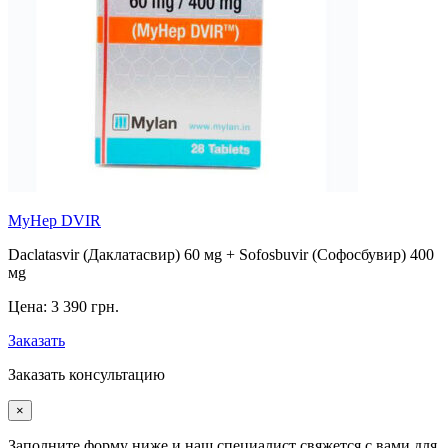
MyHep DVIR
Daclatasvir (Даклатасвир) 60 мg + Sofosbuvir (Софосбувир) 400
мg
Цена:
3 390 грн.
Заказать
Заказать консультацию
×
Заполните форму ниже и наш специалист свяжется с вами для