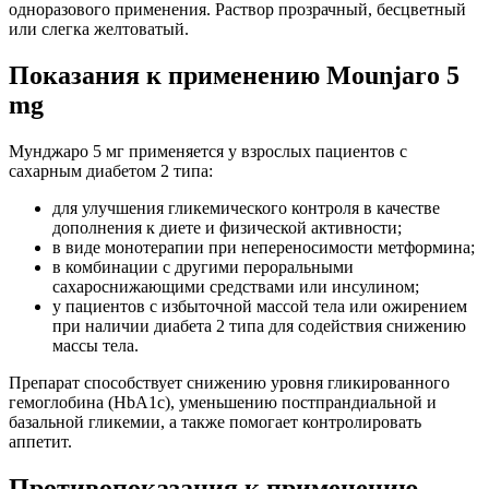
одноразового применения. Раствор прозрачный, бесцветный
или слегка желтоватый.
Показания к применению Mounjaro 5
mg
Мунджаро 5 мг применяется у взрослых пациентов с
сахарным диабетом 2 типа:
для улучшения гликемического контроля в качестве
дополнения к диете и физической активности;
в виде монотерапии при непереносимости метформина;
в комбинации с другими пероральными
сахароснижающими средствами или инсулином;
у пациентов с избыточной массой тела или ожирением
при наличии диабета 2 типа для содействия снижению
массы тела.
Препарат способствует снижению уровня гликированного
гемоглобина (HbA1c), уменьшению постпрандиальной и
базальной гликемии, а также помогает контролировать
аппетит.
Противопоказания к применению