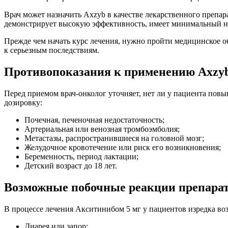
Врач может назначить Axzyb в качестве лекарственного препа
демонстрирует высокую эффективность, имеет минимальный н
Прежде чем начать курс лечения, нужно пройти медицинское об
к серьезным последствиям.
Противопоказания к применению Axzy
Перед приемом врач-онколог уточняет, нет ли у пациента пов
дозировку:
Почечная, печеночная недостаточность;
Артериальная или венозная тромбоэмболия;
Метастазы, распространившиеся на головной мозг;
Желудочное кровотечение или риск его возникновения;
Беременность, период лактации;
Детский возраст до 18 лет.
Возможные побочные реакции препарат
В процессе лечения Акситинибом 5 мг у пациентов изредка в
Диарея или запор;