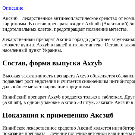
Описание
Аксзиб – лекарственное антинеопластическое средство от комп
карциномы. В состав препарата входит Axitinib (Акситиниб) 
эндотелиальных клеток, предотвращает появление метастаз.
Лекарственный препарат Аксзиб гораздо доступнее зарубежных 
сможете купить Axzyb в нашей интернет аптеке. Оставьте заявк
населенный пункт Украины.
Состав, форма выпуска Axzyb
Высокая эффективность препарата Axzyb объясняется сбалансир
подавляет рост эндотелия и считается сильнейшим ингибиторо
дальнейшее метастазирование карциномы.
Индийский препарат Axzyb продается только в таблетках. Дру
(Axitinib), в одной упаковке Аксзиб 30 штук. Заказать Аксзиб
Показания к применению Аксзиб
Индийское лекарственное средство Аксзиб является ингибито
показание препарата – лечение почечноклеточной карциномы н