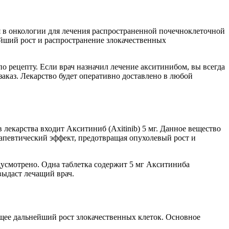
ся в онкологии для лечения распространенной почечноклеточной
ейший рост и распространение злокачественных
о рецепту. Если врач назначил лечение акситинибом, вы всегда
заказ. Лекарство будет оперативно доставлено в любой
екарства входит Акситиниб (Axitinib) 5 мг. Данное вещество
апевтический эффект, предотвращая опухолевый рост и
дусмотрено. Одна таблетка содержит 5 мг Акситиниба
выдаст лечащий врач.
щее дальнейший рост злокачественных клеток. Основное