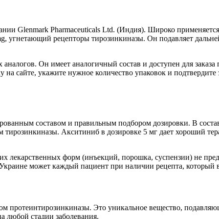
ании Glenmark Pharmaceuticals Ltd. (Индия). Широко применяет
5mg, угнетающий рецепторы тирозинкиназы. Он подавляет дальн
аналогов. Он имеет аналогичный состав и доступен для заказа п
у на сайте, укажите нужное количество упаковок и подтвердите 
ованным составом и правильным подбором дозировки. В состав л
м тирозинкиназы. Акситиниб в дозировке 5 мг дает хороший тер
гих лекарственных форм (инъекций, порошка, суспензии) не пре
 в Украине может каждый пациент при наличии рецепта, который 
ром протеинтирозинкиназы. Это уникальное вещество, подавляю
а любой стадии заболевания.