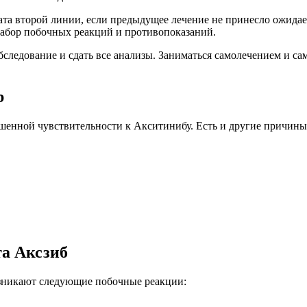
рата второй линии, если предыдущее лечение не принесло ожида
абор побочных реакций и противопоказаний.
следование и сдать все анализы. Заниматься самолечением и са
b
ышенной чувствительности к Акситинибу. Есть и другие причины
а Аксзиб
озникают следующие побочные реакции: