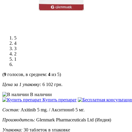
5
4
3
2
1
(
9
голосов, в среднем:
4
из 5)
Цена за 1 упаковку:
6 102
грн.
В наличии
Купить препарат
Состав:
Axitinib 5 mg. / Акситиниб 5 мг.
Производитель:
Glenmark Pharmaceuticals Ltd (Индия)
Упаковка:
30 таблеток в упаковке