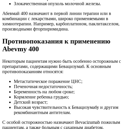
Злокачественная опухоль молочной железы.
Абевмай 400 назначают в первой линии терапии или в
комбинации с лекарствами, широко применяемыми в
химиотерапии. Например, карбоплатином, паклитакселом,
производными фторпиримидина.
Противопоказания к применению
Abevmy 400
Некоторым пациентам нужно быть особенно осторожным с
препаратами, содержащими Бевацизумаб. К основным
противопоказаниям относятся:
Метастатическое поражение ЦНС;
Печеночная недостаточность;
Беременность на любом сроке;
Кормление ребенка грудью;
Детский возраст;
Высокая чувствительность к Бевацизумабу и другим
рекомбинантным антителам.
С особой осторожностью назначают Bevacizumab пожилым
пациентам, а также больным с сахарным диабетом,