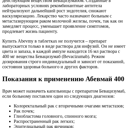
действующим веществом Бевацизумабом. Созданные в
лабораторных условиях рекомбинантные антитела
нейтрализуют дальнейший рост эндотелия, снижают
васкуляризацию. Лекарство часто назначают больным с
метастазирующим раком молочной железы, почек, так как он
замедляет процесс, уменьшает проявление симптомов,
продлевает жизнь пациенту.
Купить Abevmy в таблетках не получится – препарат
выпускается только в виде раствора для инфузий. Он не имеет
цвета и запаха, в каждой ампуле находится 16 мл раствора с
400 мг вещества Бевацизумаб (Bevacizumab). Режим
дозирования строго индивидуальный и зависит от показаний,
состояния здоровья больного и других факторов.
Показания к применению Абевмай 400
Врач может назначить капельницы с препаратом Бевацизумаб,
если больному поставлен один из следующих диагнозов:
Колоректальный рак с вторичными очагами метастазов;
Рак почек;
Глиобластома головного, спинного мозга;
Распространенный рак легких;
Эпителиальный рак яичников;